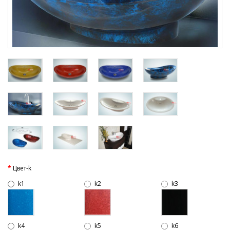
Цвет-k
k1
k2
k3
k4
k5
k6