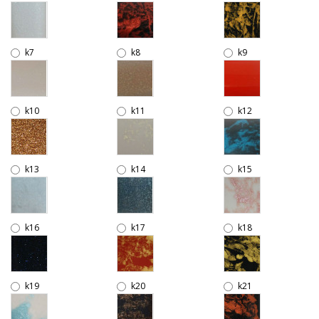
k7
k8
k9
k10
k11
k12
k13
k14
k15
k16
k17
k18
k19
k20
k21