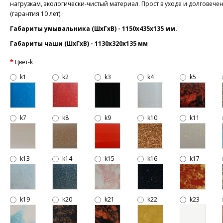
нагрузкам, экологически-чистый материал. Прост в уходе и долговече
(гарантия 10 лет).
Габариты умывальника (ШхГхВ) - 1150х435х135 мм.
Габариты чаши (ШхГхВ) - 1130х320х135 мм
Цвет-k
k1
k2
k3
k4
k5
k7
k8
k9
k10
k11
k13
k14
k15
k16
k17
k19
k20
k21
k22
k23