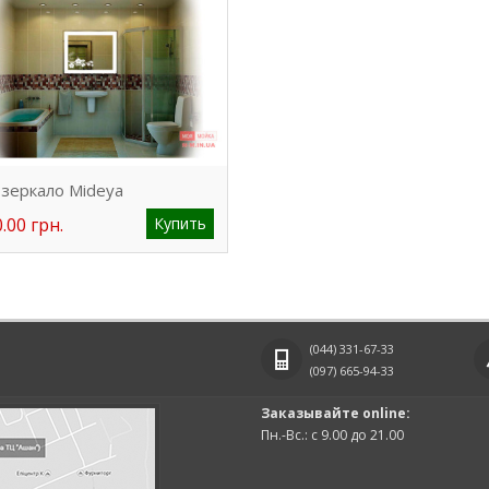
зеркало Mideya
.00 грн.
Купить
(044)
331-67-33
(097)
665-94-33
Заказывайте online:
Пн.-Вс.: с 9.00 до 21.00