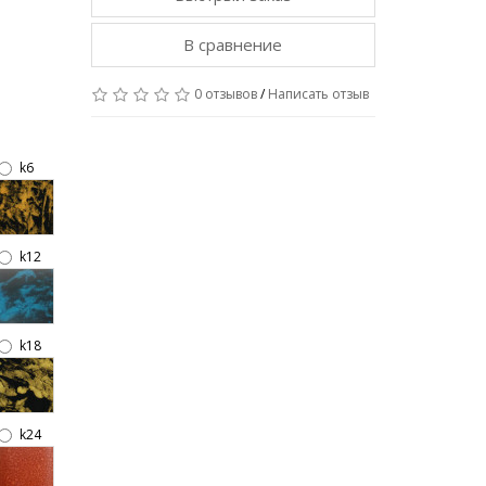
н
В сравнение
0 отзывов
/
Написать отзыв
k6
k12
k18
k24