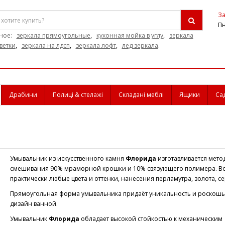
За
Пн
ное:
зеркала прямоугольные
,
кухонная мойка в углу
,
зеркала
ветки
,
зеркала на лдсп
,
зеркала лофт
,
лед зеркала
.
Драбини
Полиці & стелажі
Складані меблі
Ящики
Са
Умывальник из искусственного камня
Флорида
изготавливается мето
смешивания 90% мраморной крошки и 10% связующего полимера. 
практически любые цвета и оттенки, нанесения перламутра, золота, с
Прямоугольная форма умывальника придаёт уникальность и роскошь
дизайн ванной.
Умывальник
Флорида
обладает высокой стойкостью к механическим