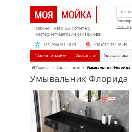
Популяр
без подс
Важно - чего Вы хотите :)
Интернет-магазин сантехники
+38 (096) 631-16-05
+38 (050) 334-03-49
Гранитные мойки
Смесители
Умывальники
Главная
Умывальники
Умывальник Флорида
Умывальник Флорида