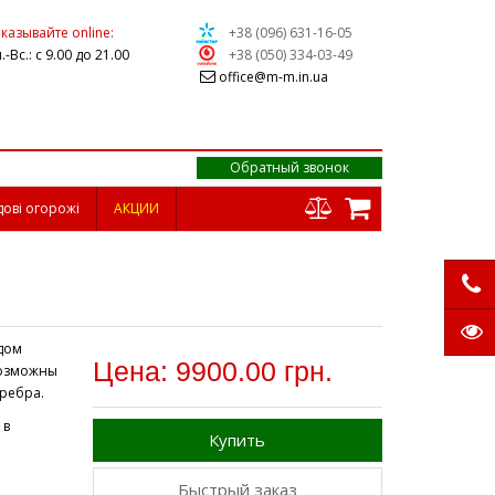
казывайте online:
+38 (096) 631-16-05
.-Вс.: с 9.00 до 21.00
+38 (050) 334-03-49
office@m-m.in.ua
Обратный звонок
дові огорожі
АКЦИИ
дом
Цена: 9900.00 грн.
Возможны
еребра.
 в
Купить
Быстрый заказ