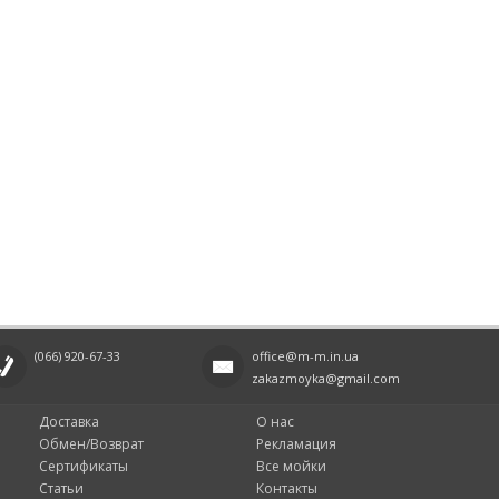
(066)
920-67-33
office@m-m.in.ua
zakazmoyka@gmail.com
Доставка
О нас
Обмен/Возврат
Рекламация
Сертификаты
Все мойки
Статьи
Контакты