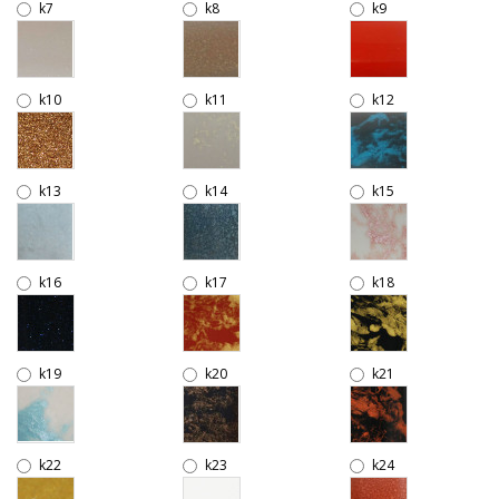
k7
k8
k9
k10
k11
k12
k13
k14
k15
k16
k17
k18
k19
k20
k21
k22
k23
k24