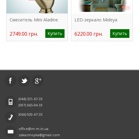
Смеситель Mini Aladine
LED-зеркало Mideya
2749.00 грн.
Купить
6220.00 грн.
Купить
(044)
331-67-33
(097)
665-94-33
(066)
920-67-33
office@m-m.in.ua
zakazmoyka@gmail.com