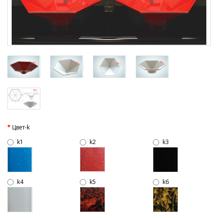
Цвет-k
k1
k2
k3
k4
k5
k6