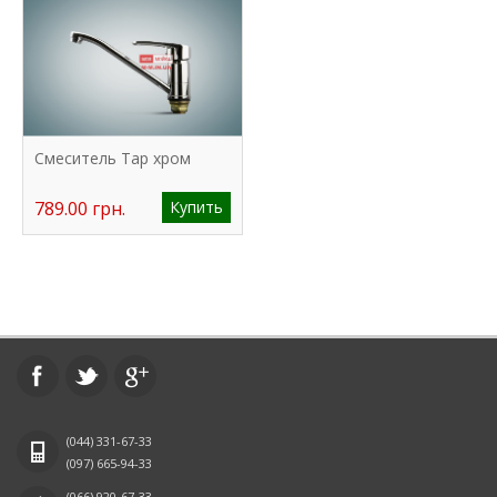
Смеситель Tap хром
789.00 грн.
Купить
(044)
331-67-33
(097)
665-94-33
(066)
920-67-33