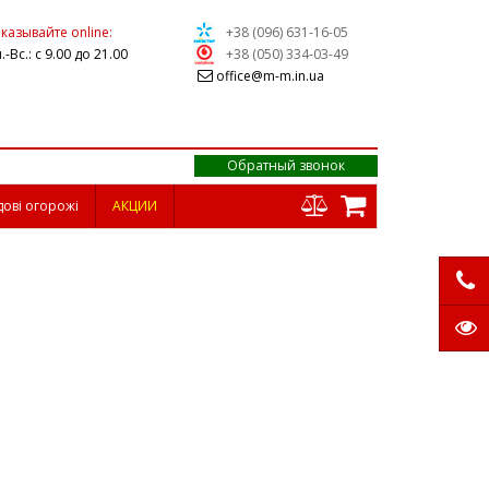
казывайте online:
+38 (096) 631-16-05
.-Вс.: с 9.00 до 21.00
+38 (050) 334-03-49
office@m-m.in.ua
Обратный звонок
дові огорожі
АКЦИИ