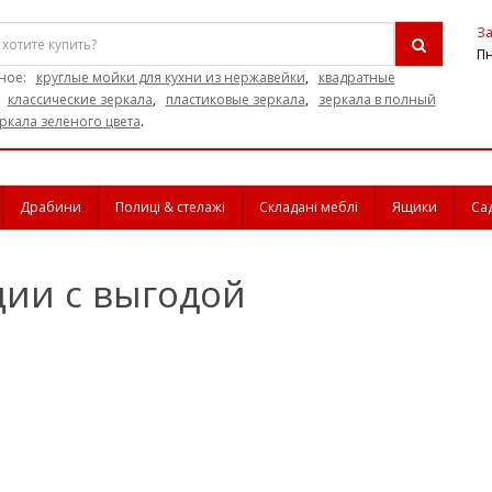
За
Пн
ное:
круглые мойки для кухни из нержавейки
,
квадратные
,
классические зеркала
,
пластиковые зеркала
,
зеркала в полный
ркала зеленого цвета
.
Драбини
Полиці & стелажі
Складані меблі
Ящики
Са
ции с выгодой