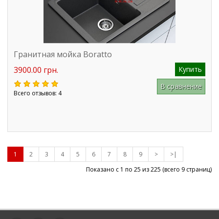
Гранитная мойка Boratto
3900.00 грн.
Купить
В сравнение
Всего отзывов: 4
1
2
3
4
5
6
7
8
9
>
>|
Показано с 1 по 25 из
225
(всего 9 страниц)