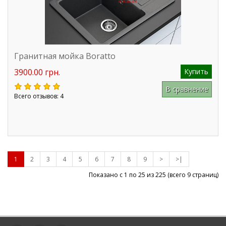
Гранитная мойка Boratto
3900.00 грн.
Купить
В сравнение
Всего отзывов: 4
1
2
3
4
5
6
7
8
9
>
>|
Показано с 1 по 25 из
225
(всего 9 страниц)