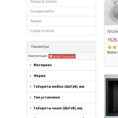
Полиці & стелажі
Складані меблі
Ящики
Мойк
Садові огорожі
1525.
Параметры
Всего 
Комплектация:
Мойка, крепления
Материал
Форма
Габариты мойки (ШхГхВ), мм
Тип установки
Габариты чаши (ШхГхВ), мм