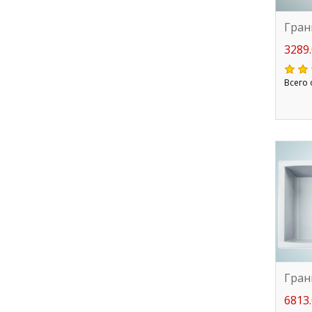
Гран
3289.
Всего 
Гран
6813.