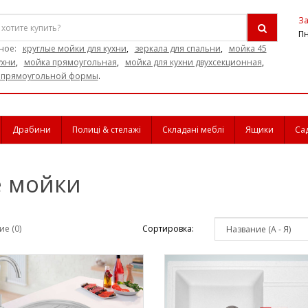
За
Пн
ное:
круглые мойки для кухни
,
зеркала для спальни
,
мойка 45
ухни
,
мойка прямоугольная
,
мойка для кухни двухсекционная
,
 прямоугольной формы
.
Драбини
Полиці & стелажі
Складані меблі
Ящики
Са
е мойки
е (0)
Сортировка: