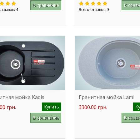
В сравнение
В срав
отзывов: 4
Всего отзывов: 3
итная мойка Kadis
Гранитная мойка Lami
00 грн.
Купить
3300.00 грн.
К
В сравнение
В срав