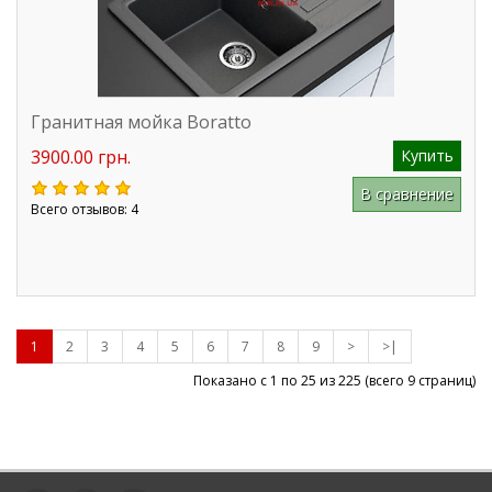
Гранитная мойка Boratto
3900.00 грн.
Купить
В сравнение
Всего отзывов: 4
1
2
3
4
5
6
7
8
9
>
>|
Показано с 1 по 25 из
225
(всего 9 страниц)