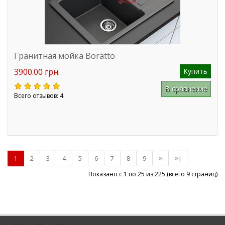
Гранитная мойка Boratto
3900.00 грн.
Купить
В сравнение
Всего отзывов: 4
1
2
3
4
5
6
7
8
9
>
>|
Показано с 1 по 25 из
225
(всего 9 страниц)