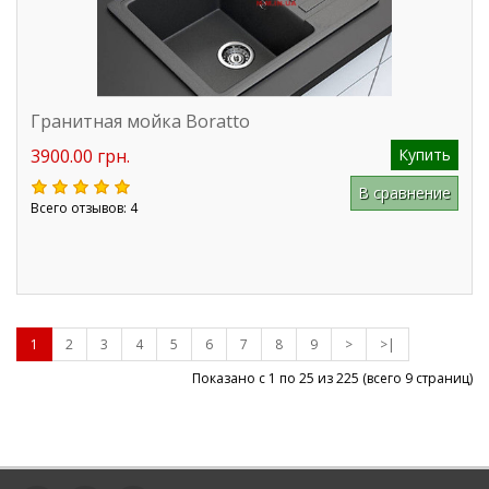
Гранитная мойка Boratto
3900.00 грн.
Купить
В сравнение
Всего отзывов: 4
1
2
3
4
5
6
7
8
9
>
>|
Показано с 1 по 25 из
225
(всего 9 страниц)