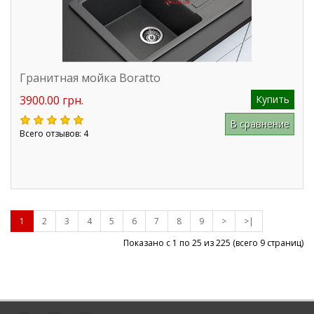
Гранитная мойка Boratto
3900.00 грн.
Купить
В сравнение
Всего отзывов: 4
1
2
3
4
5
6
7
8
9
>
>|
Показано с 1 по 25 из
225
(всего 9 страниц)