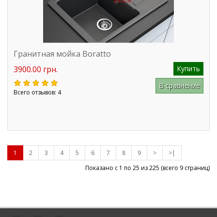
Гранитная мойка Boratto
3900.00 грн.
Купить
В сравнение
Всего отзывов: 4
1
2
3
4
5
6
7
8
9
>
>|
Показано с 1 по 25 из
225
(всего 9 страниц)