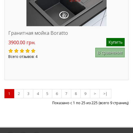
Гранитная мойка Boratto
3900.00 грн.
Купить
В сравнение
Всего отзывов: 4
1
2
3
4
5
6
7
8
9
>
>|
Показано с 1 по 25 из
225
(всего 9 страниц)