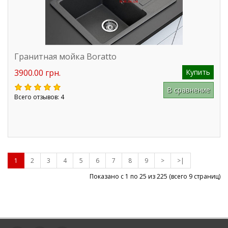
Гранитная мойка Boratto
3900.00 грн.
Купить
В сравнение
Всего отзывов: 4
1
2
3
4
5
6
7
8
9
>
>|
Показано с 1 по 25 из
225
(всего 9 страниц)