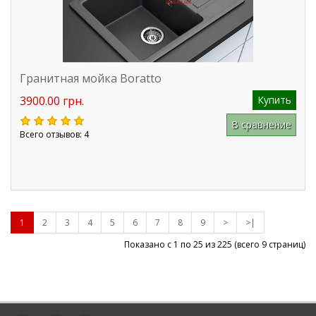
Гранитная мойка Boratto
3900.00 грн.
Купить
В сравнение
Всего отзывов: 4
1
2
3
4
5
6
7
8
9
>
>|
Показано с 1 по 25 из
225
(всего 9 страниц)