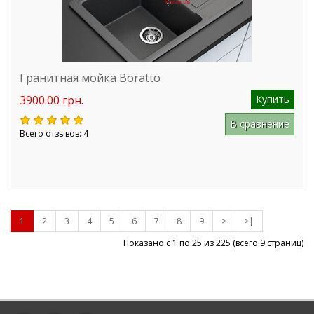
Гранитная мойка Boratto
3900.00 грн.
Купить
В сравнение
Всего отзывов: 4
1
2
3
4
5
6
7
8
9
>
>|
Показано с 1 по 25 из
225
(всего 9 страниц)