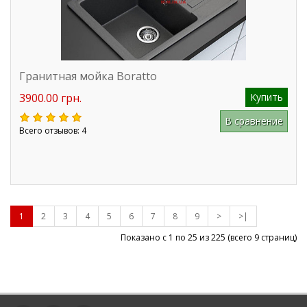
Гранитная мойка Boratto
3900.00 грн.
Купить
В сравнение
Всего отзывов: 4
1
2
3
4
5
6
7
8
9
>
>|
Показано с 1 по 25 из
225
(всего 9 страниц)