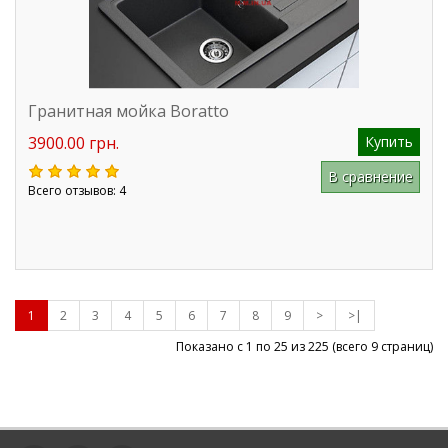
Гранитная мойка Boratto
3900.00 грн.
Купить
В сравнение
Всего отзывов: 4
1
2
3
4
5
6
7
8
9
>
>|
Показано с 1 по 25 из
225
(всего 9 страниц)