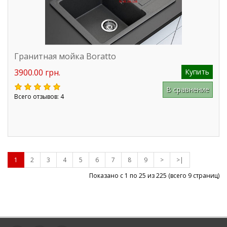
Гранитная мойка Boratto
3900.00 грн.
Купить
В сравнение
Всего отзывов: 4
1
2
3
4
5
6
7
8
9
>
>|
Показано с 1 по 25 из
225
(всего 9 страниц)