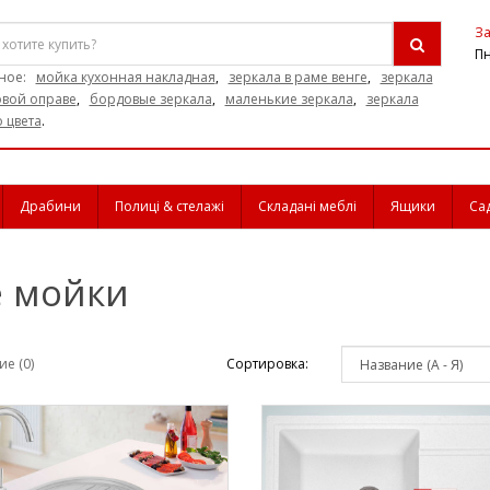
За
Пн
ное:
мойка кухонная накладная
,
зеркала в раме венге
,
зеркала
овой оправе
,
бордовые зеркала
,
маленькие зеркала
,
зеркала
 цвета
.
Драбини
Полиці & стелажі
Складані меблі
Ящики
Са
е мойки
е (0)
Сортировка: