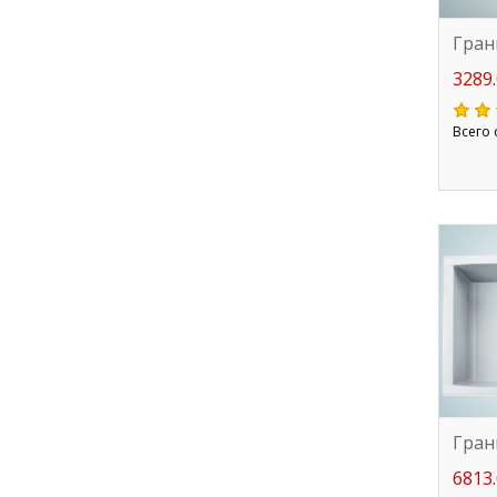
Гран
3289.
Всего 
Гран
6813.