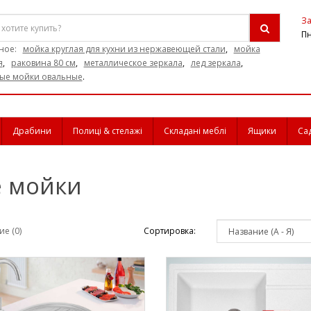
За
Пн
ное:
мойка круглая для кухни из нержавеющей стали
,
мойка
я
,
раковина 80 см
,
металлическое зеркала
,
лед зеркала
,
ые мойки овальные
.
Драбини
Полиці & стелажі
Складані меблі
Ящики
Са
е мойки
е (0)
Сортировка: