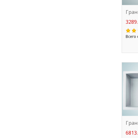
Гран
3289.
Всего 
Гран
6813.