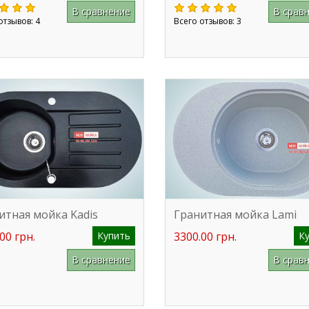
В сравнение
В срав
отзывов: 4
Всего отзывов: 3
итная мойка Kadis
Гранитная мойка Lami
00 грн.
Купить
3300.00 грн.
К
В сравнение
В срав