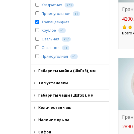
Квадратная
+20
Гран
Прямоугольное
+1
4200.
Трапецевидная
Круглое
+1
Всего 
Овальная
+12
Овальное
+1
Прямоуголная
+1
Габариты мойки (ШхГхВ), мм
Тип установки
Габариты чаши (ШхГхВ), мм
Количество чаш
Гран
Наличие крыла
2890.
Сифон