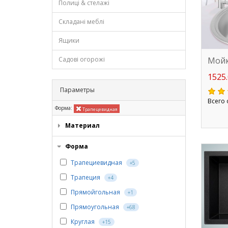
Полиці & стелажі
Складані меблі
Ящики
Мойк
Садові огорожі
1525.
Параметры
Всего 
Форма:
Трапецевидная
Материал
Форма
Трапециевидная
+5
Трапеция
+4
Прямойгольная
+1
Прямоугольная
+68
Круглая
+15