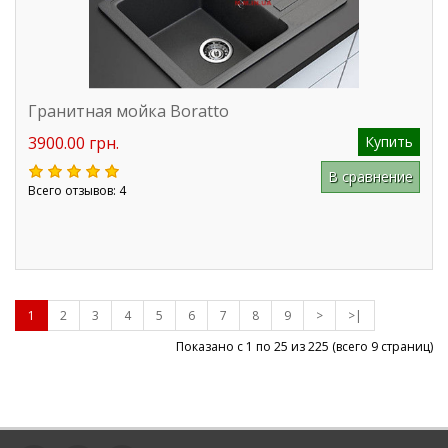
Гранитная мойка Boratto
3900.00 грн.
Купить
В сравнение
Всего отзывов: 4
1
2
3
4
5
6
7
8
9
>
>|
Показано с 1 по 25 из
225
(всего 9 страниц)