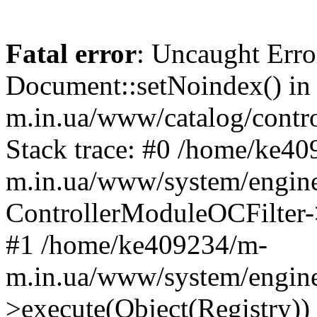
Fatal error
: Uncaught Erro
Document::setNoindex() i
m.in.ua/www/catalog/contro
Stack trace: #0 /home/ke4
m.in.ua/www/system/engine
ControllerModuleOCFilter-
#1 /home/ke409234/m-
m.in.ua/www/system/engine
>execute(Object(Registry)