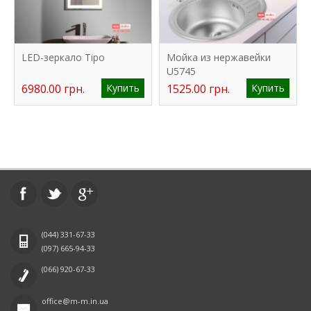
LED-зеркало Tipo
Мойка из нержавейки
U5745
6980.00 грн.
Купить
1525.00 грн.
Купить
(044)
331-67-33
(097)
665-94-33
(066)
920-67-33
office@m-m.in.ua