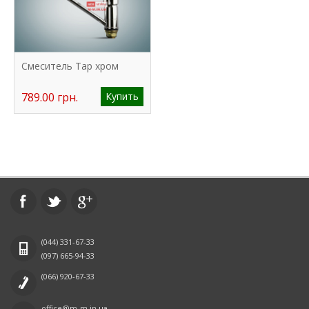
Смеситель Tap хром
789.00 грн.
Купить
(044)
331-67-33
(097)
665-94-33
(066)
920-67-33
office@m-m.in.ua