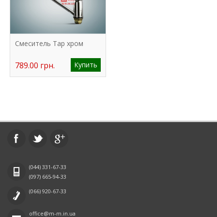
Смеситель Tap хром
789.00 грн.
Купить
(044)
331-67-33
(097)
665-94-33
(066)
920-67-33
office@m-m.in.ua