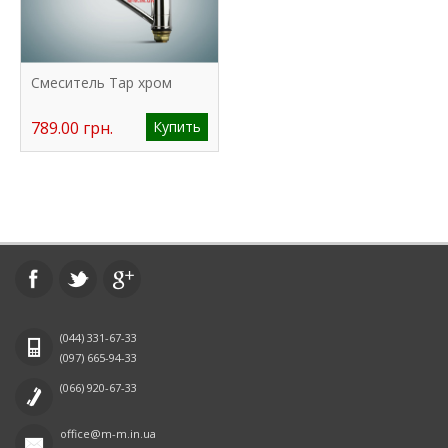
Смеситель Tap хром
789.00 грн.
Купить
(044)
331-67-33
(097)
665-94-33
(066)
920-67-33
office@m-m.in.ua