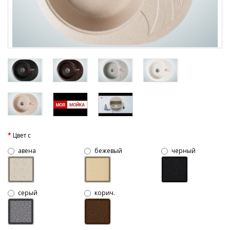
Цвет c
авена
бежевый
черный
серый
корич.