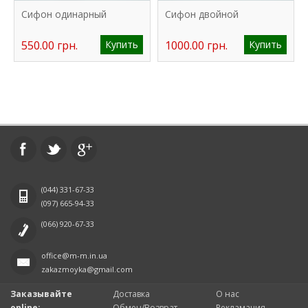
Сифон одинарный
Сифон двойной
550.00 грн.
Купить
1000.00 грн.
Купить
(044)
331-67-33
(097)
665-94-33
(066)
920-67-33
office@m-m.in.ua
zakazmoyka@gmail.com
Заказывайте
Доставка
О нас
online:
Обмен/Возврат
Рекламация