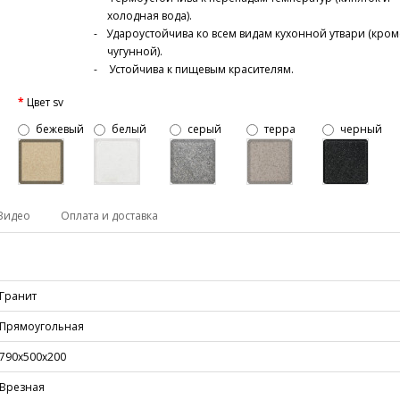
холодная вода).
Удароустойчива ко всем видам кухонной утвари (кром
чугунной).
Устойчива к пищевым красителям.
Цвет sv
бежевый
белый
серый
терра
черный
Видео
Оплата и доставка
Гранит
Прямоугольная
790х500х200
Врезная