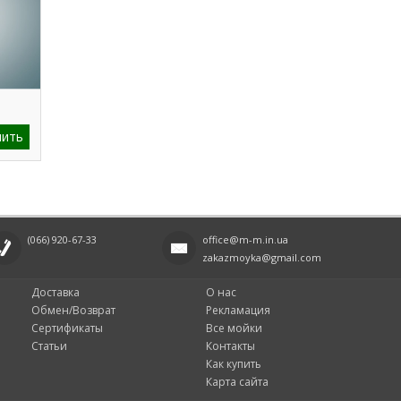
пить
(066)
920-67-33
office@m-m.in.ua
zakazmoyka@gmail.com
Доставка
О нас
Обмен/Возврат
Рекламация
Сертификаты
Все мойки
Статьи
Контакты
Как купить
Карта сайта