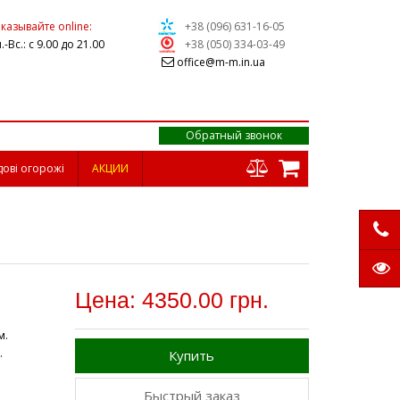
казывайте online:
+38 (096) 631-16-05
.-Вс.: с 9.00 до 21.00
+38 (050) 334-03-49
office@m-m.in.ua
Обратный звонок
дові огорожі
АКЦИИ
Цена: 4350.00 грн.
м.
.
Купить
Быстрый заказ