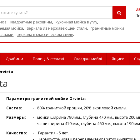
За
Пн
ное:
квадратные раковины
,
кухонная мойка в углу
,
аемая мойка
,
зеркала из нержавеющей стали
,
гранитные мойки
 чашами
,
зеркала в классическом стиле
.
Драбини
Полиці & стелажі
Складані меблі
Ящики
Са
rvieta
ta
Параметры гранитной мойки Orvieta:
Состав:
80% гранитной крошки, 20% акриловой смолы.
Размеры:
мойки ширина 790 мм., глубина 470 мм., высота 200 м
чаши ширина 410 мм., глубина 460 мм., высота 190 мм
Качество:
Гарантия - 5 лет.
Термоустойчива к перепадам температур (кипяток и