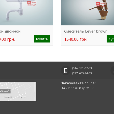
он двойной
Смеситель Lever brown
.00 грн.
Купить
1540.00 грн.
Ку
(044)
331-67-33
(097)
665-94-33
Заказывайте online:
Пн.-Вс.: с 9.00 до 21.00