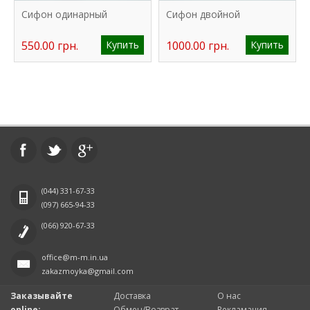
Сифон одинарный
Сифон двойной
550.00 грн.
Купить
1000.00 грн.
Купить
(044)
331-67-33
(097)
665-94-33
(066)
920-67-33
office@m-m.in.ua
zakazmoyka@gmail.com
Заказывайте
Доставка
О нас
online:
Обмен/Возврат
Рекламация