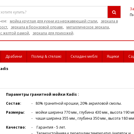
За
Пн
ное:
мойка круглая для кухни из нержавеющей стали
,
зеркала в
рост
,
зеркала в бронзовой оправе
,
металлическое зеркала
,
 с желтой рамой
,
зеркала для прихожей
.
Драбини
Полиці & стелажі
Складані меблі
Ящики
Са
adis
Параметры гранитной мойки Kadis
:
Состав:
80% гранитной крошки, 20% акриловой смолы.
Размеры:
мойки ширина 770 мм., глубина 430 мм., высота 190 м
чаши ширина 355 мм., глубина 350 мм., высота 180 мм
Качество:
Гарантия - 5 лет.
Термоустойчива к перепадам температур (кипяток и