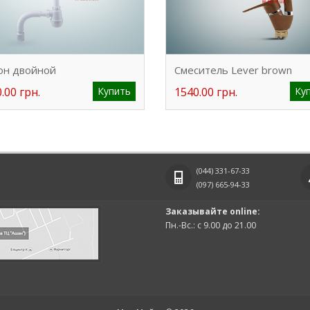
он двойной
Смеситель Lever brown
.00 грн.
Купить
1540.00 грн.
Ку
(044)
331-67-33
(097)
665-94-33
Заказывайте online:
Пн.-Вс.: с 9.00 до 21.00