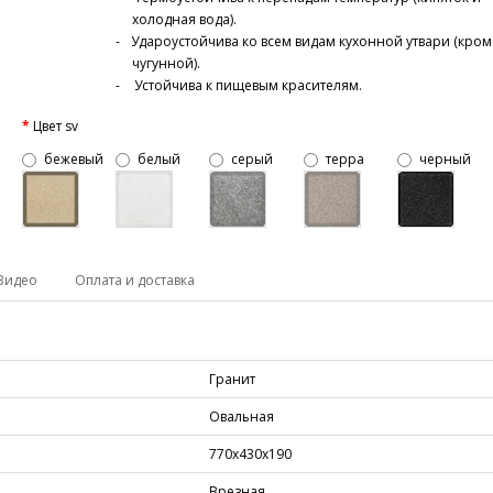
холодная вода).
Удароустойчива ко всем видам кухонной утвари (кром
чугунной).
Устойчива к пищевым красителям.
Цвет sv
бежевый
белый
серый
терра
черный
Видео
Оплата и доставка
Гранит
Овальная
770х430х190
Врезная