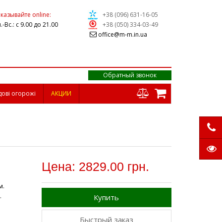
казывайте online:
+38 (096) 631-16-05
.-Вс.: с 9.00 до 21.00
+38 (050) 334-03-49
office@m-m.in.ua
Обратный звонок
дові огорожі
АКЦИИ
Цена: 2829.00 грн.
м.
.
Купить
Быстрый заказ