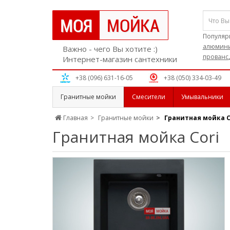
Популяр
алюмини
Важно - чего Вы хотите :)
прованс
Интернет-магазин сантехники
+38 (096) 631-16-05
+38 (050) 334-03-49
Гранитные мойки
Смесители
Умывальники
Главная
Гранитные мойки
Гранитная мойка C
Гранитная мойка Cori