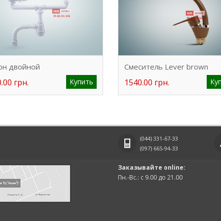
он двойной
Смеситель Lever brown
.00 грн.
Купить
1540.00 грн.
Ку
(044)
331-67-33
(097)
665-94-33
Заказывайте online:
Пн.-Вс.: с 9.00 до 21.00