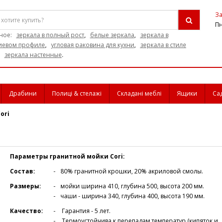
За
Пн
ное:
зеркала в полный рост
,
белые зеркала
,
зеркала в
евом профиле
,
угловая раковина для кухни
,
зеркала в стиле
,
зеркала настенные
.
Драбини
Полиці & стелажі
Складані меблі
Ящики
Са
ori
Параметры гранитной мойки Cori:
Состав:
80% гранитной крошки, 20% акриловой смолы.
Размеры:
мойки ширина 410, глубина 500, высота 200 мм.
чаши - ширина 340, глубина 400, высота 190 мм.
Качество:
Гарантия - 5 лет.
Термоустойчива к перепадам температур (кипяток и