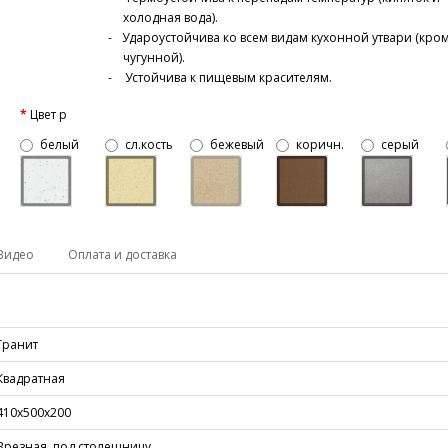
холодная вода).
Удароустойчива ко всем видам кухонной утвари (кро
чугунной).
Устойчива к пищевым красителям.
Цвет р
белый
сл.кость
бежевый
коричн.
серый
Видео
Оплата и доставка
Гранит
Квадратная
410х500х200
Врезная, под столешницу