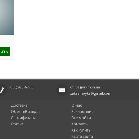
пить
(066)
920-67-33
office@m-m.in.ua
zakazmoyka@gmail.com
Доставка
О нас
Обмен/Возврат
Рекламация
Сертификаты
Все мойки
Статьи
Контакты
Как купить
Карта сайта