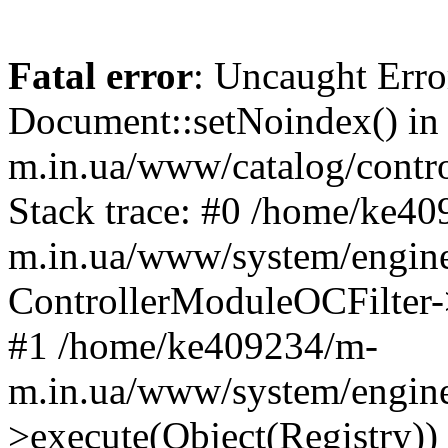
Fatal error
: Uncaught Erro
Document::setNoindex() i
m.in.ua/www/catalog/contro
Stack trace: #0 /home/ke4
m.in.ua/www/system/engine
ControllerModuleOCFilter-
#1 /home/ke409234/m-
m.in.ua/www/system/engine
>execute(Object(Registry)