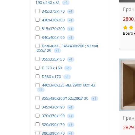
190 х 240 х 85
+1
Гран
345х375х170
+1
2800.
430х430х200
+1
515х370х200
+1
Всего 
340х400х190
+1
Большая - 345х430х200 ; малая
-255х129
+1
355х335х150
+1
D 370 х 180
+1
D380 х 170
+1
440х340х235 мм, 290х160х143
+1
355х430х200/152х280х130
+1
345x430x190
+1
370х370х190
+1
Гран
320х390х170
+1
2879.
380х380х170
+1