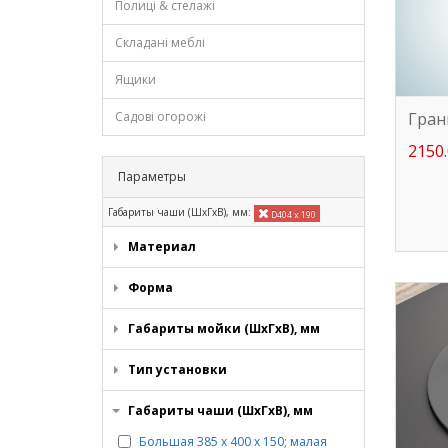
Полиці & стелажі
Складані меблі
Ящики
Гран
Садові огорожі
2150.
Параметры
Габариты чаши (ШхГхВ), мм:
D404 х 190
Материал
Форма
Габариты мойки (ШхГхВ), мм
Тип установки
Габариты чаши (ШхГхВ), мм
Большая 385 х 400 х 150; малая