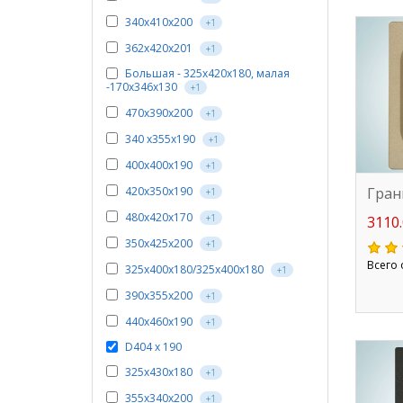
340х410х200
+1
362х420х201
+1
Большая - 325х420х180, малая
-170х346х130
+1
470х390х200
+1
340 х355х190
+1
400х400х190
+1
Гран
420х350х190
+1
480х420х170
+1
3110.
350х425х200
+1
Всего 
325х400х180/325х400х180
+1
390x355x200
+1
440х460х190
+1
D404 х 190
325х430х180
+1
355x340x200
+1