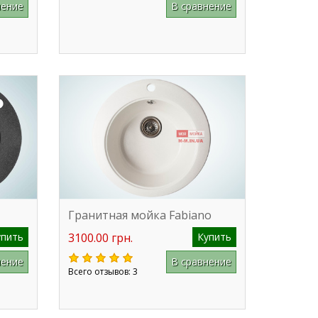
нение
В сравнение
Гранитная мойка Fabiano
упить
3100.00 грн.
Купить
нение
В сравнение
Всего отзывов: 3