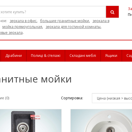
За
Пн
ное:
зеркала в офис
,
большие гранитные мойки
,
зеркала в
,
мойка прямоугольная
,
зеркала для гостиной комнаты
,
овые зеркала
.
Драбини
Полиці & стелажі
Складані меблі
Ящики
Са
анитные мойки
е (0)
Сортировка: