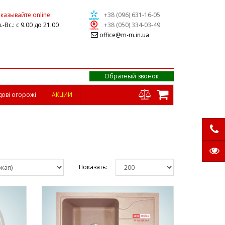
казывайте online:
+38 (096) 631-16-05
.-Вс.: с 9.00 до 21.00
+38 (050) 334-03-49
office@m-m.in.ua
Обратный звонок
дові огорожі
АКЦИИ
Показать: