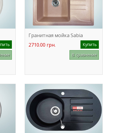
Гранитная мойка Sabia
упить
2710.00 грн.
Купить
нение
В сравнение