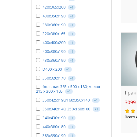
420x365x200
+1
430х350х190
+1
380х360х190
+1
320x380x165
+1
400x400x200
+1
400х380х190
+1
430х360х190
+1
D400 х 200
+1
350х320х170
+1
большая 365 х 500 х 180; малая
215 х 300 х 105
Гран
+1
350х425х190/160х350х140
+1
3099.
350х340х140, 350х160х100
+1
Всего 
340x430x190
+1
440х380х180
+1
385х390х190
+1