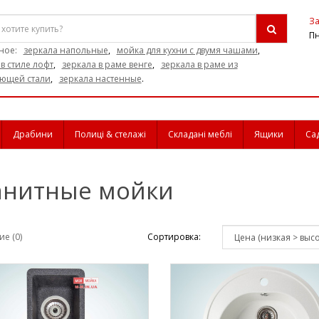
За
Пн
ное:
зеркала напольные
,
мойка для кухни с двумя чашами
,
в стиле лофт
,
зеркала в раме венге
,
зеркала в раме из
ющей стали
,
зеркала настенные
.
Драбини
Полиці & стелажі
Складані меблі
Ящики
Са
анитные мойки
е (0)
Сортировка: