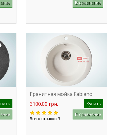
нение
В сравнение
Гранитная мойка Fabiano
упить
3100.00 грн.
Купить
нение
В сравнение
Всего отзывов: 3