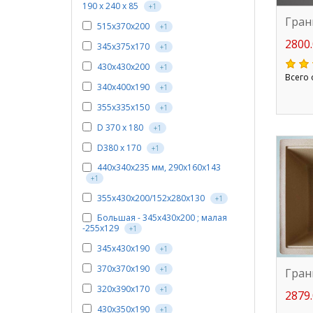
190 х 240 х 85
+1
Гран
515х370х200
+1
2800.
345х375х170
+1
430х430х200
+1
Всего 
340х400х190
+1
355х335х150
+1
D 370 х 180
+1
D380 х 170
+1
440х340х235 мм, 290х160х143
+1
355х430х200/152х280х130
+1
Большая - 345х430х200 ; малая
-255х129
+1
345x430x190
+1
370х370х190
+1
Гран
320х390х170
+1
2879.
430х350х190
+1