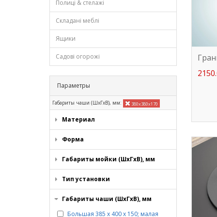
Полиці & стелажі
Складані меблі
Ящики
Гран
Садові огорожі
2150.
Параметры
Габариты чаши (ШхГхВ), мм:
380х380х170
Материал
Форма
Габариты мойки (ШхГхВ), мм
Тип установки
Габариты чаши (ШхГхВ), мм
Большая 385 х 400 х 150; малая