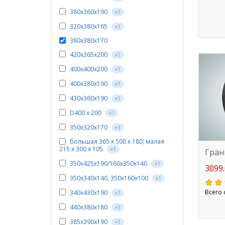
380х360х190
+1
320x380x165
+1
380х380х170
420x365x200
+1
400x400x200
+1
400х380х190
+1
430х360х190
+1
D400 х 200
+1
350х320х170
+1
большая 365 х 500 х 180; малая
215 х 300 х 105
+1
Гран
350х425х190/160х350х140
+1
3099.
350х340х140, 350х160х100
+1
Всего 
340x430x190
+1
440х380х180
+1
385х390х190
+1