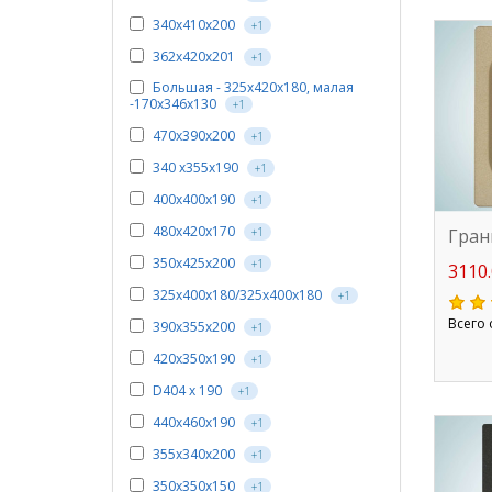
340х410х200
+1
362х420х201
+1
Большая - 325х420х180, малая
-170х346х130
+1
470х390х200
+1
340 х355х190
+1
400х400х190
+1
480х420х170
Гран
+1
350х425х200
+1
3110.
325х400х180/325х400х180
+1
Всего 
390x355x200
+1
420х350х190
+1
D404 х 190
+1
440х460х190
+1
355x340x200
+1
350х350х150
+1