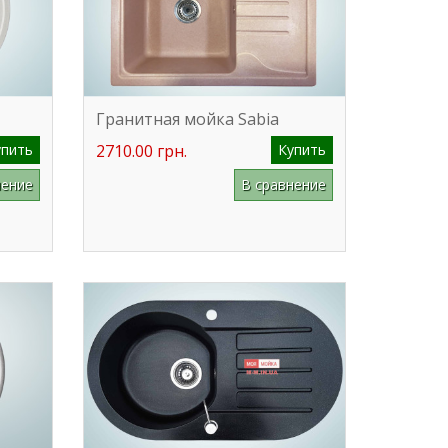
Гранитная мойка Sabia
упить
2710.00 грн.
Купить
нение
В сравнение