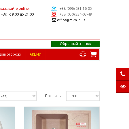
казывайте online:
+38 (096) 631-16-05
.-Вс.: с 9.00 до 21.00
+38 (050) 334-03-49
office@m-m.in.ua
Обратный звонок
дові огорожі
АКЦИИ
Показать: