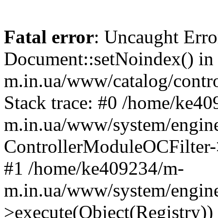
Fatal error
: Uncaught Erro
Document::setNoindex() i
m.in.ua/www/catalog/contro
Stack trace: #0 /home/ke4
m.in.ua/www/system/engine
ControllerModuleOCFilter-
#1 /home/ke409234/m-
m.in.ua/www/system/engine
>execute(Object(Registry)