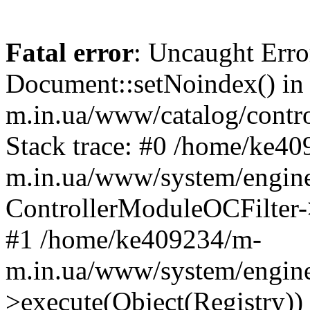
Fatal error
: Uncaught Erro
Document::setNoindex() i
m.in.ua/www/catalog/contro
Stack trace: #0 /home/ke4
m.in.ua/www/system/engine
ControllerModuleOCFilter-
#1 /home/ke409234/m-
m.in.ua/www/system/engine
>execute(Object(Registry)