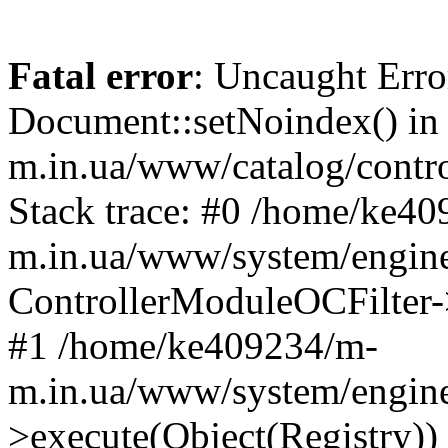
Fatal error
: Uncaught Erro
Document::setNoindex() i
m.in.ua/www/catalog/contro
Stack trace: #0 /home/ke4
m.in.ua/www/system/engine
ControllerModuleOCFilter-
#1 /home/ke409234/m-
m.in.ua/www/system/engine
>execute(Object(Registry)