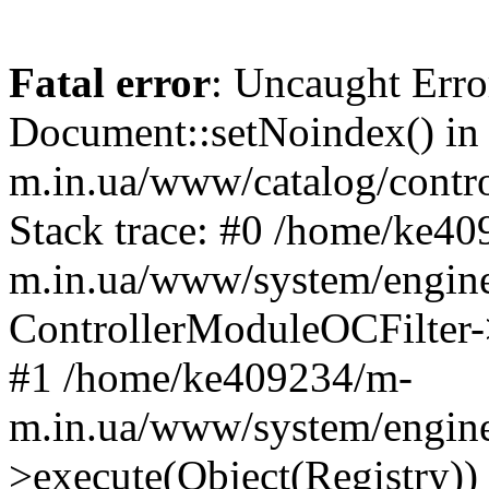
Fatal error
: Uncaught Erro
Document::setNoindex() i
m.in.ua/www/catalog/contro
Stack trace: #0 /home/ke4
m.in.ua/www/system/engine
ControllerModuleOCFilter-
#1 /home/ke409234/m-
m.in.ua/www/system/engine
>execute(Object(Registry)