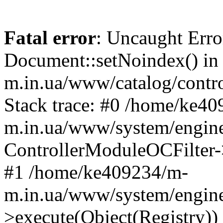
Fatal error
: Uncaught Erro
Document::setNoindex() i
m.in.ua/www/catalog/contro
Stack trace: #0 /home/ke4
m.in.ua/www/system/engine
ControllerModuleOCFilter-
#1 /home/ke409234/m-
m.in.ua/www/system/engine
>execute(Object(Registry)