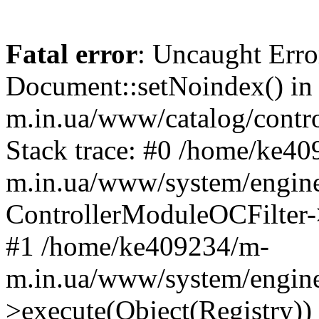
Fatal error
: Uncaught Erro
Document::setNoindex() i
m.in.ua/www/catalog/contro
Stack trace: #0 /home/ke4
m.in.ua/www/system/engine
ControllerModuleOCFilter-
#1 /home/ke409234/m-
m.in.ua/www/system/engine
>execute(Object(Registry)