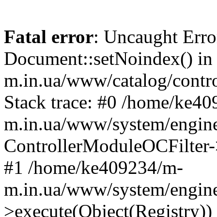
Fatal error
: Uncaught Erro
Document::setNoindex() i
m.in.ua/www/catalog/contro
Stack trace: #0 /home/ke4
m.in.ua/www/system/engine
ControllerModuleOCFilter-
#1 /home/ke409234/m-
m.in.ua/www/system/engine
>execute(Object(Registry)