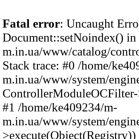
Fatal error
: Uncaught Erro
Document::setNoindex() i
m.in.ua/www/catalog/contro
Stack trace: #0 /home/ke4
m.in.ua/www/system/engine
ControllerModuleOCFilter-
#1 /home/ke409234/m-
m.in.ua/www/system/engine
>execute(Object(Registry)