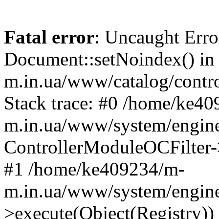
Fatal error
: Uncaught Erro
Document::setNoindex() i
m.in.ua/www/catalog/contro
Stack trace: #0 /home/ke4
m.in.ua/www/system/engine
ControllerModuleOCFilter-
#1 /home/ke409234/m-
m.in.ua/www/system/engine
>execute(Object(Registry)