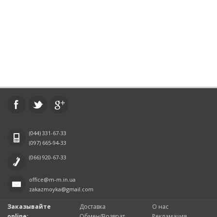
(044)
331-67-33
(097)
665-94-33
(066)
920-67-33
office@m-m.in.ua
zakazmoyka@gmail.com
Заказывайте
Доставка
О нас
online:
Обмен/Возврат
Рекламация