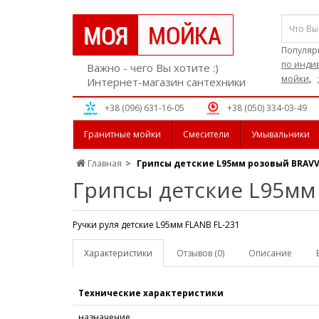
Популяр
по инди
Важно - чего Вы хотите :)
мойки
,
Интернет-магазин сантехники
+38 (096) 631-16-05
+38 (050) 334-03-49
Гранитные мойки
Смесители
Умывальники
Главная
Грипсы детские L95мм розовый BRAVV
Грипсы детские L95мм
Ручки руля детские L95мм FLANB FL-231
Характеристики
Отзывов (0)
Описание
Технические характеристики
назначение