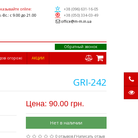
казывайте online:
+38 (096) 631-16-05
.-Вс.: с 9.00 до 21.00
+38 (050) 334-03-49
office@m-m.in.ua
Обратный звонок
дові огорожі
АКЦИИ
GRI-242
Цена: 90.00 грн.
Нет в наличии
0 отзывов
/
Написать отзыв