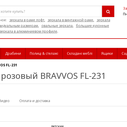
За
Пн
ное:
зеркала в раме лофт
,
зеркала в винтажной раме
,
зеркала
видуальным размерам
,
овальные зеркала
,
большие кухонные
зеркала в алюминиевом профиле
.
Драбини
Полиці & стелажі
Складані меблі
Ящики
Са
OS FL-231
 розовый BRAVVOS FL-231
Видео
Оплата и доставка
детские