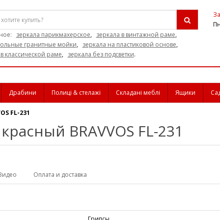
За
Пн
ное:
зеркала парикмахерское
,
зеркала в винтажной раме
,
ольные гранитные мойки
,
зеркала на пластиковой основе
,
 в классической раме
,
зеркала без подсветки
.
Драбини
Полиці & стелажі
Складані меблі
Ящики
Са
OS FL-231
 красный BRAVVOS FL-231
Видео
Оплата и доставка
Грипсы