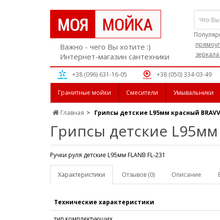
Популяр
прямоуг
Важно - чего Вы хотите :)
зеркала
Интернет-магазин сантехники
+38 (096) 631-16-05
+38 (050) 334-03-49
Гранитные мойки
Смесители
Умывальники
Главная
Грипсы детские L95мм красный BRAVV
Грипсы детские L95мм
Ручки руля детские L95мм FLANB FL-231
Характеристики
Отзывов (0)
Описание
Технические характеристики
тип комплектующих