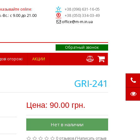
казывайте online:
+38 (096) 631-16-05
.-Вс.: с 9.00 до 21.00
+38 (050) 334-03-49
office@m-m.in.ua
Обратный звонок
дові огорожі
АКЦИИ
GRI-241
Цена: 90.00 грн.
Нет в наличии
0 отзывов
/
Написать отзыв